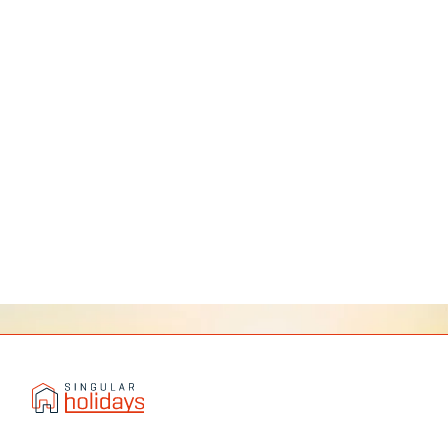
cocina
entrada
independiente
lavadora
secador
wifi
cuna